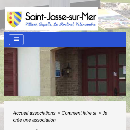
menu
Guide des démarches
administratives
ACCUEIL
/
AU QUOTIDIEN
/
GUIDE DES
DÉMARCHES ADMINISTRATIVES
Accueil associations
>
Comment faire si
>
Je
crée une association