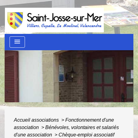
menu
Guide des démarches
administratives
ACCUEIL
/
AU QUOTIDIEN
/
GUIDE DES
DÉMARCHES ADMINISTRATIVES
Accueil associations
>
Fonctionnement d'une
association
>
Bénévoles, volontaires et salariés
d'une association
>
Chèque-emploi associatif