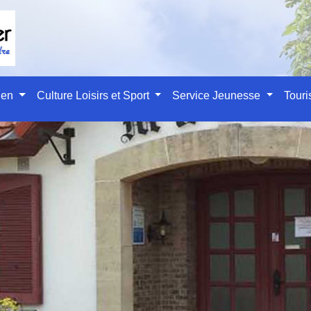
ien
Culture Loisirs et Sport
Service Jeunesse
Tour
ce du Tourisme Intercom
TOURISME ET ECONOMIE
/
OFFICE DU TOURISME INTE